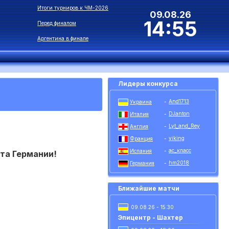
Итоги турниров к ЧМ-2026
09.08.26
14:55
Перед финалом
Аргентина в финале
Лидеры конкурса
And1713
Украина
-
DJanton
Италия
-
Lyt_and_Rey
Англия
-
viking
Франция
-
ас_класс
Испания
-
ата Германии!
hm2018
Германия
-
Ближайшие матчи
09.08.26 - 15:30
Эпицентр - Шахтер