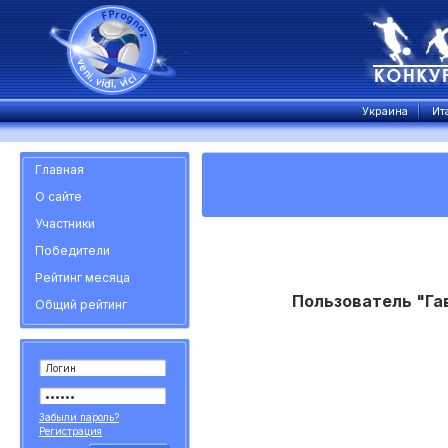
Украина
Ит
Главная
О сайте
Участники
Победители
Рейтинг месяца
Пользователь "Гав
Общий рейтинг
Забыли пароль?
Регистрация