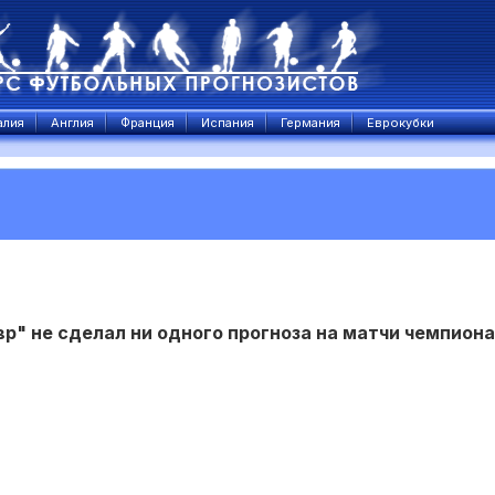
алия
Англия
Франция
Испания
Германия
Еврокубки
р" не сделал ни одного прогноза на матчи чемпион