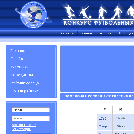
Украина
Италия
Англия
Франция
Главная
О сайте
Участники
Победители
Рейтинг месяца
Общий рейтинг
Чемпионат России. Статистика пр
#
М
1 тур
25-35
Забыли пароль?
2 тур
79-95
Регистрация