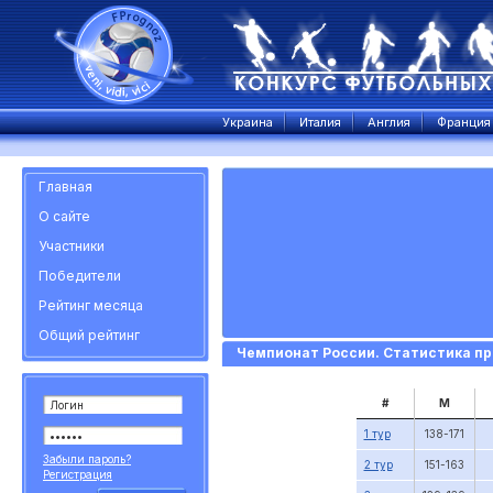
Украина
Италия
Англия
Франция
Главная
О сайте
Участники
Победители
Рейтинг месяца
Общий рейтинг
Чемпионат России. Статистика пр
#
М
1 тур
138-171
Забыли пароль?
2 тур
151-163
Регистрация