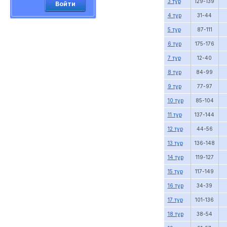
3 тур
129-139
Войти
4 тур
31-44
5 тур
87-111
6 тур
175-176
7 тур
12-40
8 тур
84-99
9 тур
77-97
10 тур
85-104
11 тур
137-144
12 тур
44-56
13 тур
136-148
14 тур
119-127
15 тур
117-149
16 тур
34-39
17 тур
101-136
18 тур
38-54