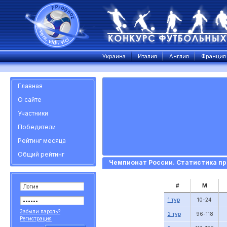
Украина
Италия
Англия
Франция
Главная
О сайте
Участники
Победители
Рейтинг месяца
Общий рейтинг
Чемпионат России. Статистика пр
#
М
1 тур
10-24
Забыли пароль?
2 тур
96-118
Регистрация