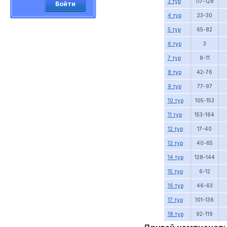
3 тур
117-128
Войти
4 тур
23-30
5 тур
65-82
6 тур
3
7 тур
8-11
8 тур
42-76
9 тур
77-97
10 тур
105-153
11 тур
153-164
12 тур
17-40
13 тур
40-65
14 тур
128-144
15 тур
6-12
16 тур
46-63
17 тур
101-136
18 тур
92-119