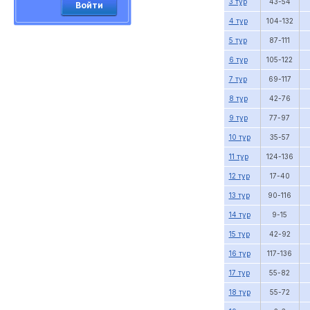
3 тур
43-54
Войти
4 тур
104-132
5 тур
87-111
6 тур
105-122
7 тур
69-117
8 тур
42-76
9 тур
77-97
10 тур
35-57
11 тур
124-136
12 тур
17-40
13 тур
90-116
14 тур
9-15
15 тур
42-92
16 тур
117-136
17 тур
55-82
18 тур
55-72