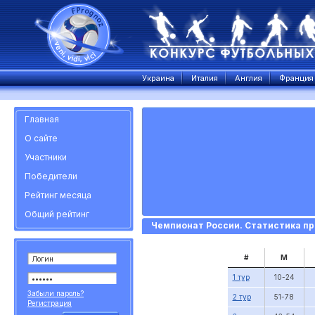
Украина
Италия
Англия
Франция
Главная
О сайте
Участники
Победители
Рейтинг месяца
Общий рейтинг
Чемпионат России. Статистика пр
#
М
1 тур
10-24
Забыли пароль?
2 тур
51-78
Регистрация