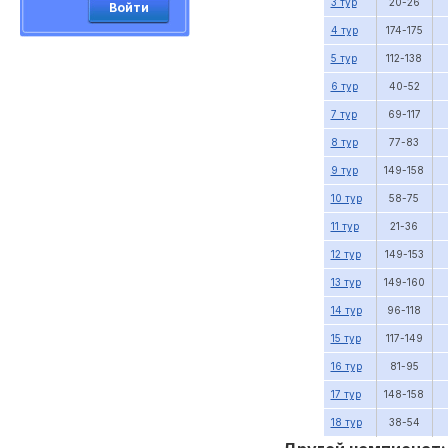
3 тур
20-26
Войти
4 тур
174-175
5 тур
112-138
6 тур
40-52
7 тур
69-117
8 тур
77-83
9 тур
149-158
10 тур
58-75
11 тур
21-36
12 тур
149-153
13 тур
149-160
14 тур
96-118
15 тур
117-149
16 тур
81-95
17 тур
148-158
18 тур
38-54