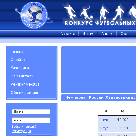
Украина
Италия
Англия
Франция
Главная
О сайте
Участники
Победители
Рейтинг месяца
Общий рейтинг
Чемпионат России. Статистика пр
#
М
1 тур
49-100
Забыли пароль?
2 тур
96-118
Регистрация