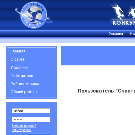
Украина
Ит
Главная
О сайте
Участники
Победители
Рейтинг месяца
Пользователь "Спарта
Общий рейтинг
Забыли пароль?
Регистрация