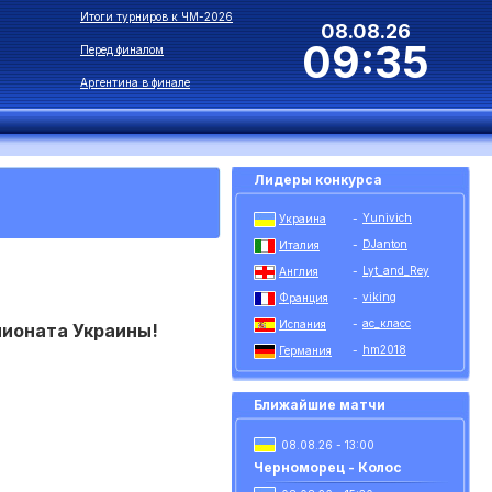
Итоги турниров к ЧМ-2026
08.08.26
09:35
Перед финалом
Аргентина в финале
Лидеры конкурса
Yunivich
Украина
-
DJanton
Италия
-
Lyt_and_Rey
Англия
-
viking
Франция
-
ас_класс
Испания
-
пионата Украины!
hm2018
Германия
-
Ближайшие матчи
08.08.26 - 13:00
Черноморец - Колос