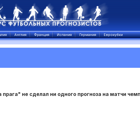
алия
Англия
Франция
Испания
Германия
Еврокубки
 прага" не сделал ни одного прогноза на матчи чем