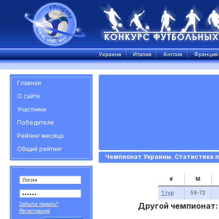
Украина
Италия
Англия
Франция
Главная
О сайте
Участники
Победители
Рейтинг месяца
Общий рейтинг
Чемпионат Украины. Статистика п
#
М
1 тур
59-72
Забыли пароль?
Другой чемпионат:
Регистрация