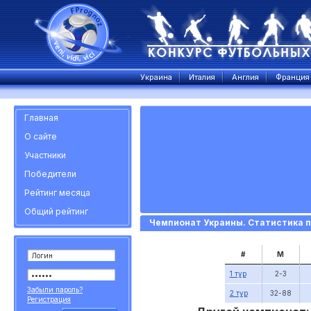
Украина
Италия
Англия
Франция
Главная
О сайте
Участники
Победители
Рейтинг месяца
Общий рейтинг
Чемпионат Украины. Статистика п
#
М
1 тур
2-3
Забыли пароль?
2 тур
32-88
Регистрация