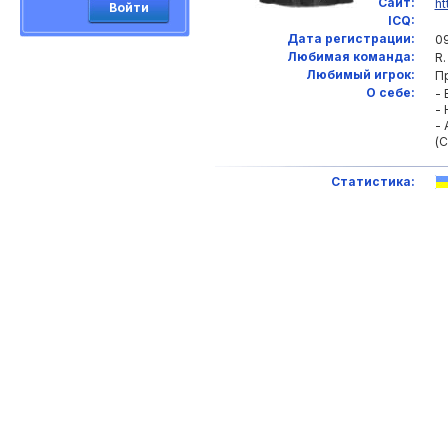
Сайт:
ht
Войти
ICQ:
Дата регистрации:
0
Любимая команда:
R. 
Любимый игрок:
П
О себе:
- 
- 
- 
(С
Статистика: