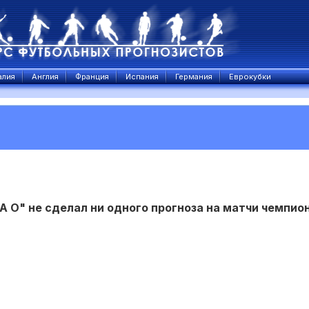
алия
Англия
Франция
Испания
Германия
Еврокубки
A O" не сделал ни одного прогноза на матчи чемпио