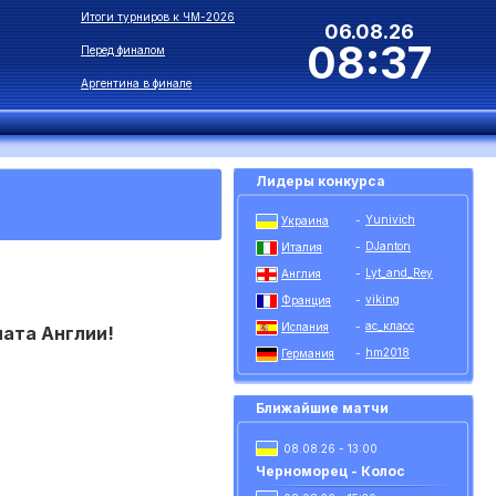
Итоги турниров к ЧМ-2026
06.08.26
08:37
Перед финалом
Аргентина в финале
Лидеры конкурса
Yunivich
Украина
-
DJanton
Италия
-
Lyt_and_Rey
Англия
-
viking
Франция
-
ас_класс
Испания
-
ната Англии!
hm2018
Германия
-
Ближайшие матчи
08.08.26 - 13:00
Черноморец - Колос