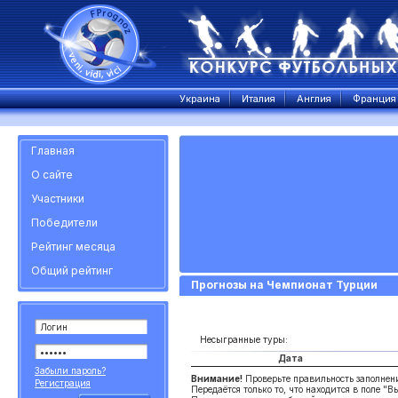
Украина
Италия
Англия
Франция
Главная
О сайте
Участники
Победители
Рейтинг месяца
Общий рейтинг
Прогнозы на Чемпионат Турции
Несыгранные туры:
Дата
Забыли пароль?
Внимание!
Проверьте правильность заполнен
Регистрация
Передаётся только то, что находится в поле "В