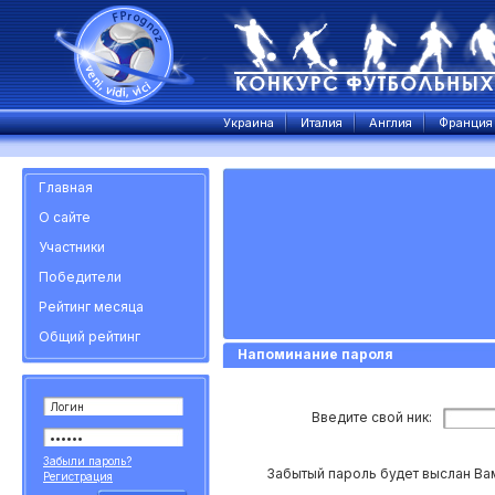
Украина
Италия
Англия
Франция
Главная
О сайте
Участники
Победители
Рейтинг месяца
Общий рейтинг
Напоминание пароля
Введите свой ник:
Забыли пароль?
Забытый пароль будет выслан Вам 
Регистрация