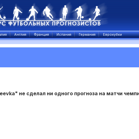
алия
Англия
Франция
Испания
Германия
Еврокубки
eevka" не сделал ни одного прогноза на матчи чемп