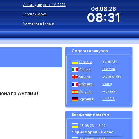
Итоги турниров к ЧМ-2026
06.08.26
08:31
Перед финалом
Аргентина в финале
Лидеры конкурса
Yunivich
Украина
-
DJanton
Италия
-
Lyt_and_Rey
Англия
-
viking
Франция
-
ас_класс
Испания
-
ионата Англии!
hm2018
Германия
-
Ближайшие матчи
08.08.26 - 13:00
Черноморец - Колос