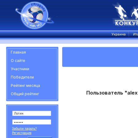
Украина
Ит
Главная
О сайте
Участники
Победители
Рейтинг месяца
Пользователь "alex
Общий рейтинг
Забыли пароль?
Регистрация