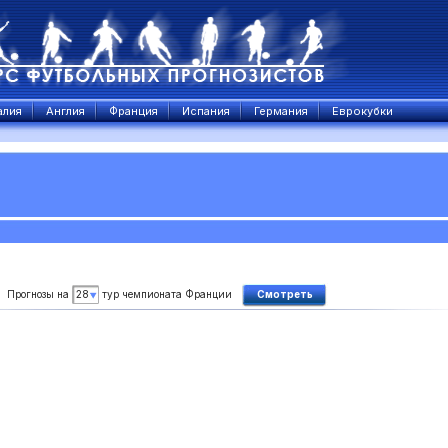
алия
Англия
Франция
Испания
Германия
Еврокубки
Прогнозы на
28
тур чемпионата Франции
Смотреть