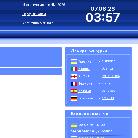
Итоги турниров к ЧМ-2026
07.08.26
03:57
Перед финалом
Аргентина в финале
Лидеры конкурса
Yunivich
Украина
-
DJanton
Италия
-
Lyt_and_Rey
Англия
-
viking
Франция
-
ас_класс
Испания
-
hm2018
Германия
-
Ближайшие матчи
08.08.26 - 13:00
Черноморец - Колос