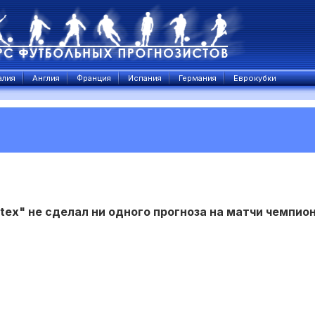
алия
Англия
Франция
Испания
Германия
Еврокубки
tex" не сделал ни одного прогноза на матчи чемпио