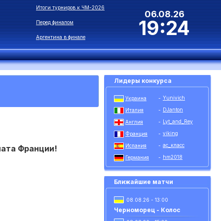
Итоги турниров к ЧМ-2026
06.08.26
19:24
Перед финалом
Аргентина в финале
Лидеры конкурса
Yunivich
Украина
-
DJanton
Италия
-
Lyt_and_Rey
Англия
-
viking
Франция
-
ас_класс
Испания
-
ната Франции!
hm2018
Германия
-
Ближайшие матчи
08.08.26 - 13:00
Черноморец - Колос