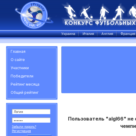
Украина
Италия
Англия
Франция
Главная
О сайте
Участники
Победители
Рейтинг месяца
Общий рейтинг
Пользователь "algl66" не
чемпи
Забыли пароль?
Регистрация