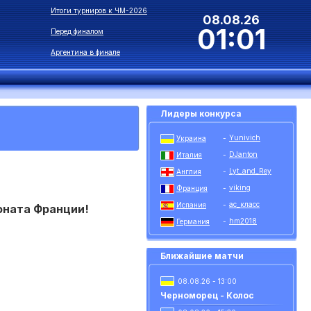
Итоги турниров к ЧМ-2026
08.08.26
01:01
Перед финалом
Аргентина в финале
Лидеры конкурса
Yunivich
Украина
-
DJanton
Италия
-
Lyt_and_Rey
Англия
-
viking
Франция
-
ас_класс
Испания
-
оната Франции!
hm2018
Германия
-
Ближайшие матчи
08.08.26 - 13:00
Черноморец - Колос