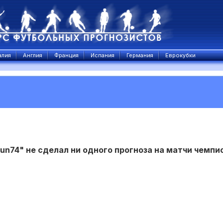
алия
Англия
Франция
Испания
Германия
Еврокубки
un74" не сделал ни одного прогноза на матчи чемпи