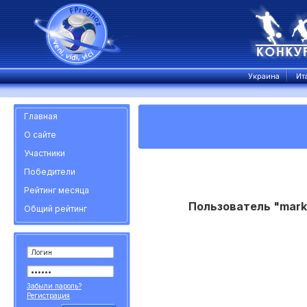
Украина
Ит
Главная
О сайте
Участники
Победители
Рейтинг месяца
Пользователь "mark
Общий рейтинг
Забыли пароль?
Регистрация