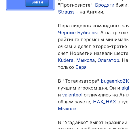
Войти
"Прогнозисте".
Бродяги
были 
Strauss
- на Англии.
Пара лидеров командного зач
Чёрные Буйволы
. А на треть
рейтинге перемены минималь
очкам и делят второе-третье
счёт Норвегии назвали шесте
Kudera
,
Мыкола
,
Олегатор
. Н
только
Беря
.
В "Тотализаторе"
bugaenko21
лучшим игроком дня. Он и
alg
и
valentpol
отличились на Анг
общем зачёте,
HAX_HAX
опуст
Мыкола
.
В "Угадайке" вылет Бразилии 