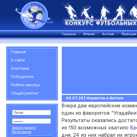
Украина
Италия
Англия
Франция
Главная
О сайте
Участники
Победители
Рейтинг месяца
Общий рейтинг
06.07.26 | Норвегия и Англия
Вчера две европейские коман
один из фаворитов "Угадайки"
Результаты оказались достат
из 150 возможных хватило
Бр
Забыли пароль?
Регистрация
дня. 24 из них набрал их игр