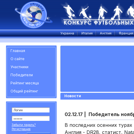
Украина
Италия
Англия
Франция
Главная
О сайте
Участники
Победители
Рейтинг месяца
Общий рейтинг
Новости
02.12.17 |
Победитель нояб
В последних осенних турах
Забыли пароль?
Регистрация
Англия - DR28, статист, Natal