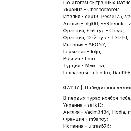
По итогам сыгранных матче
Украина - Chernomorets;
Италия - сер18, Besser75, Va
Англия - algl66, 999henrik, 
Франция, 8-й тур - Севас;
Франция, 13-й тур - TSIZHI;
Испания - AFONY;
Германия - toljn;
Россия - fenix;
Турция - Мыкола;
Голландия - elandro, Raul1987
07.11.17 |
Победители неде
В первых турах ноября побе
Украина - salik13;
Англия - Vadim3434, Hodia, m
Франция - m9snoy;
Испания - ultras676;