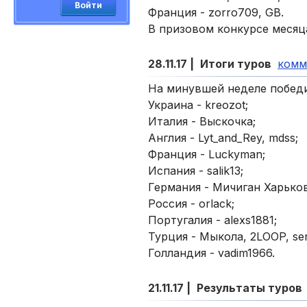
Войти
Франция - zorro709, GB.
В призовом конкурсе месяца
28.11.17 |
Итоги туров
комм
На минувшей неделе победи
Украина - kreozot;
Италия - Выскочка;
Англия - Lyt_and_Rey, mdss;
Франция - Luckyman;
Испания - salik13;
Германия - Мичиган Харьков, 
Россия - orlack;
Португалия - alexs1881;
Турция - Мыкола, 2LOOP, ser
Голландия - vadim1966.
21.11.17 |
Результаты туров