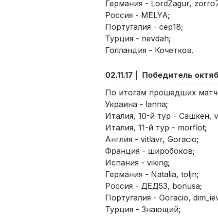
Германия - LordZagur, zorro7
Россия - MELYA;
Португалия - сер18;
Турция - nevdah;
Голландия - Кочетков.
02.11.17 |
Победитель октя
По итогам прошедших матче
Украина - lanna;
Италия, 10-й тур - Сашкен, va
Италия, 11-й тур - morflot;
Англия - vitlavr, Goracio;
Франция - широбоков;
Испания - viking;
Германия - Natalia, toljn;
Россия - ДЕД53, bonusa;
Португалия - Goracio, dim_iev
Турция - Знающий;