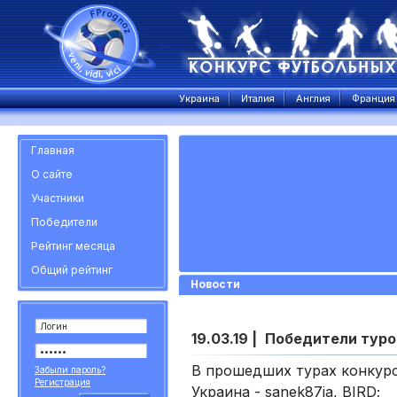
Украина
Италия
Англия
Франция
Главная
О сайте
Участники
Победители
Рейтинг месяца
Общий рейтинг
Новости
19.03.19 |
Победители тур
В прошедших турах конкурс
Забыли пароль?
Регистрация
Украина - sanek87ja, BIRD;