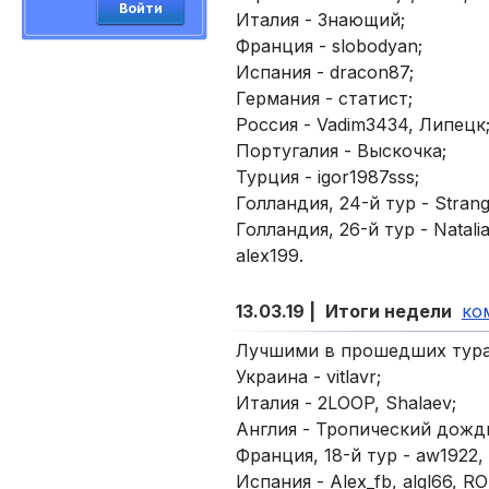
Войти
Италия - Знающий;
Франция - slobodyan;
Испания - dracon87;
Германия - статист;
Россия - Vadim3434, Липецк
Португалия - Выскочка;
Турция - igor1987sss;
Голландия, 24-й тур - Strang
Голландия, 26-й тур - Natal
alex199.
13.03.19 |
Итоги недели
ко
Лучшими в прошедших турах
Украина - vitlavr;
Италия - 2LOOP, Shalaev;
Англия - Тропический дожд
Франция, 18-й тур - aw1922, 
Испания - Alex_fb, algl66, R