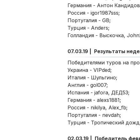
Германия - Антон Кандидов,
Россия - igor1987sss;
Португалия - GB;
Турция - Anders;
Голландия - Выскочка, John2
07.03.19 |
Результаты нед
Победителями туров на про
Украина - VIPded;
Италия - Шульгино;
Англия - gol007;
Испания - jafora, ДЕД53;
Германия - alexs1881;
Россия - nikilya, Alex_fb;
Португалия - nevdah;
Турция - Тропический дожд
02.03.19 |
Победитель фев