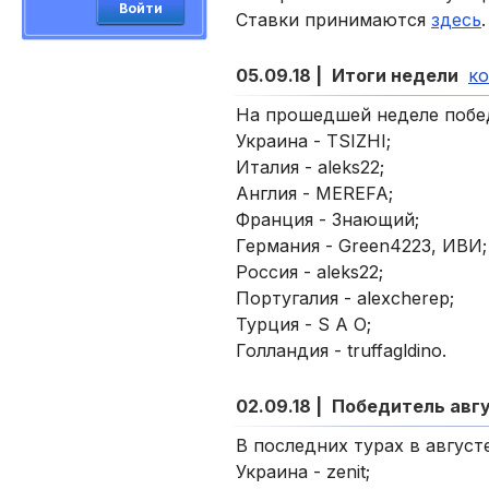
Войти
Ставки принимаются
здесь
.
05.09.18 |
Итоги недели
ко
На прошедшей неделе побед
Украина - TSIZHI;
Италия - aleks22;
Англия - MEREFA;
Франция - Знающий;
Германия - Green4223, ИВИ;
Россия - aleks22;
Португалия - alexcherep;
Турция - S A O;
Голландия - truffagldino.
02.09.18 |
Победитель авг
В последних турах в август
Украина - zenit;