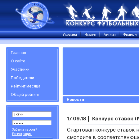
Украина
Италия
Англия
Франция
Главная
О сайте
Участники
Победители
Рейтинг месяца
Общий рейтинг
Новости
17.09.18 |
Конкурс ставок Л
Стартовал конкурс ставок 
Забыли пароль?
Регистрация
смотрите в соответствующ