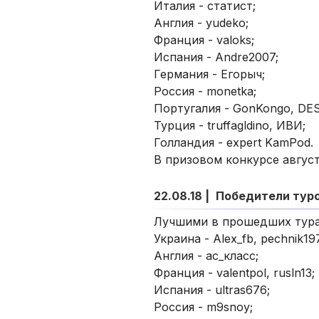
Италия - статист;
Англия - yudeko;
Франция - valoks;
Испания - Andre2007;
Германия - Егорыч;
Россия - monetka;
Португалия - GonKongo, DES
Турция - truffagldino, ИВИ;
Голландия - expert KamPod.
В призовом конкурсе авгус
22.08.18 |
Победители тур
Лучшими в прошедших тура
Украина - Alex_fb, pechnik19
Англия - ас_класс;
Франция - valentpol, rusln13;
Испания - ultras676;
Россия - m9snoy;