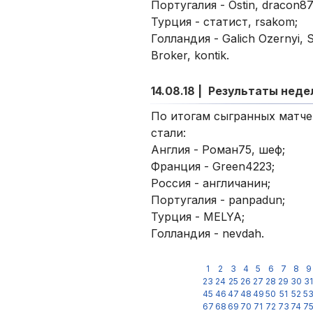
Португалия - Ostin, dracon8
Турция - статист, rsakom;
Голландия - Galich Ozernyi, S
Broker, kontik.
14.08.18 |
Результаты неде
По итогам сыгранных матче
стали:
Англия - Роман75, шеф;
Франция - Green4223;
Россия - англичанин;
Португалия - panpadun;
Турция - MELYA;
Голландия - nevdah.
1
2
3
4
5
6
7
8
9
23
24
25
26
27
28
29
30
31
45
46
47
48
49
50
51
52
5
67
68
69
70
71
72
73
74
7