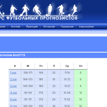
алия
Англия
Франция
Испания
Германия
Еврокубки
огнозов And1713
#
М
Уч
Л
Ср
Оч
1 тур
138-171
194
20
11.19
9
2 тур
164-173
185
19
10.72
6
3 тур
140-159
184
23
12.51
9
4 тур
45-69
179
20
10.46
12
5 тур
87-111
179
24
11.02
10
6 тур
105-122
176
25
12.13
10