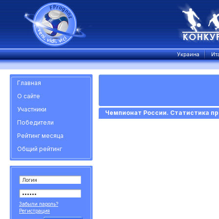
Украина
Ит
Главная
О сайте
Участники
Чемпионат России. Статистика пр
Победители
Рейтинг месяца
Общий рейтинг
Забыли пароль?
Регистрация