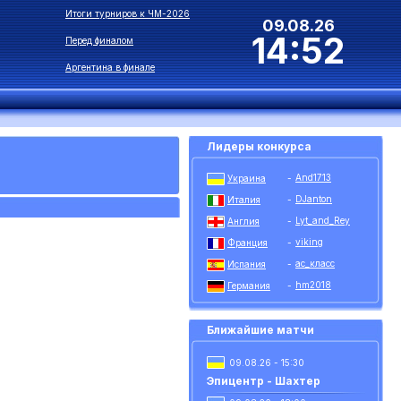
Итоги турниров к ЧМ-2026
09.08.26
14:52
Перед финалом
Аргентина в финале
Лидеры конкурса
And1713
Украина
-
DJanton
Италия
-
Lyt_and_Rey
Англия
-
viking
Франция
-
ас_класс
Испания
-
hm2018
Германия
-
Ближайшие матчи
09.08.26 - 15:30
Эпицентр - Шахтер