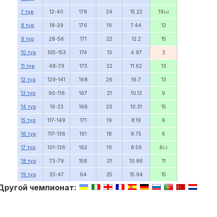
7 тур
12-40
178
24
15.22
19
(+)
8 тур
18-29
176
19
7.44
12
9 тур
28-56
171
22
12.2
15
10 тур
105-153
174
13
4.97
3
11 тур
48-79
173
22
11.62
13
12 тур
129-141
168
26
16.7
13
13 тур
90-116
167
21
10.13
9
14 тур
16-23
166
20
10.31
15
15 тур
117-149
171
19
8.19
6
16 тур
117-136
161
18
8.75
6
17 тур
101-136
162
19
8.56
6
(-)
18 тур
73-79
158
21
10.86
11
19 тур
33-47
64
25
15.94
15
Другой чемпионат: