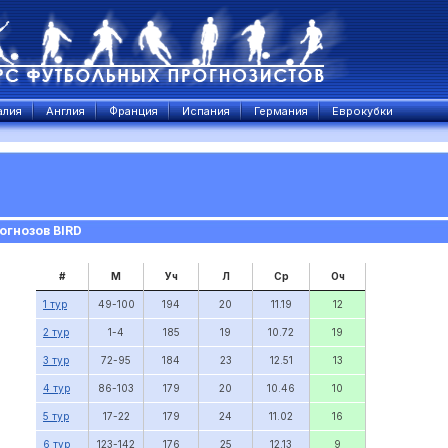
алия
Англия
Франция
Испания
Германия
Еврокубки
огнозов BIRD
#
М
Уч
Л
Ср
Оч
1 тур
49-100
194
20
11.19
12
2 тур
1-4
185
19
10.72
19
3 тур
72-95
184
23
12.51
13
4 тур
86-103
179
20
10.46
10
5 тур
17-22
179
24
11.02
16
6 тур
123-142
176
25
12.13
9