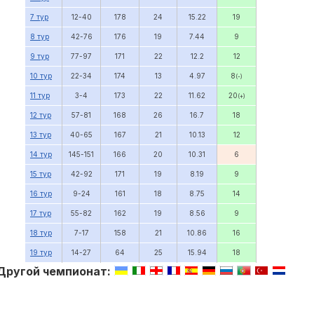
7 тур
12-40
178
24
15.22
19
8 тур
42-76
176
19
7.44
9
9 тур
77-97
171
22
12.2
12
10 тур
22-34
174
13
4.97
8
(-)
11 тур
3-4
173
22
11.62
20
(+)
12 тур
57-81
168
26
16.7
18
13 тур
40-65
167
21
10.13
12
14 тур
145-151
166
20
10.31
6
15 тур
42-92
171
19
8.19
9
16 тур
9-24
161
18
8.75
14
17 тур
55-82
162
19
8.56
9
18 тур
7-17
158
21
10.86
16
19 тур
14-27
64
25
15.94
18
Другой чемпионат: