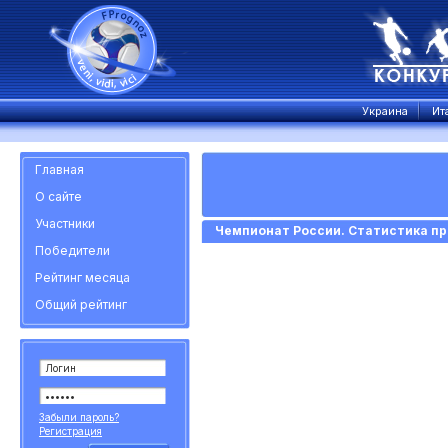
Украина
Ит
Главная
О сайте
Участники
Чемпионат России. Статистика пр
Победители
Рейтинг месяца
Общий рейтинг
Забыли пароль?
Регистрация