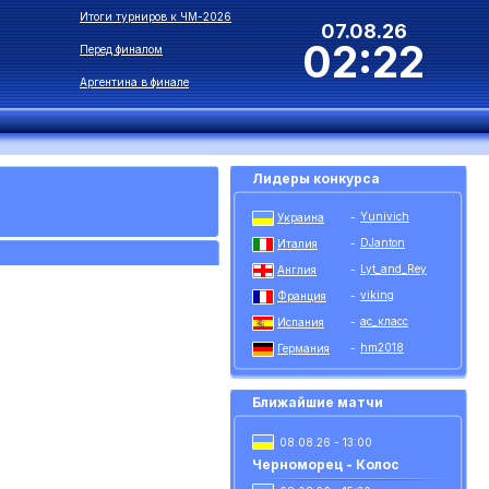
Итоги турниров к ЧМ-2026
07.08.26
02:22
Перед финалом
Аргентина в финале
Лидеры конкурса
Yunivich
Украина
-
DJanton
Италия
-
Lyt_and_Rey
Англия
-
viking
Франция
-
ас_класс
Испания
-
hm2018
Германия
-
Ближайшие матчи
08.08.26 - 13:00
Черноморец - Колос