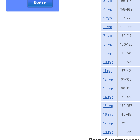
3 тур
96-116
Войти
4 тур
158-169
5 тур
17-22
6 тур
105-122
7 тур
69-117
8 тур
100-123
9 тур
28-56
10 тур
35-57
11 тур
37-42
12 тур
91-106
13 тур
90-116
14 тур
79-95
15 тур
150-157
16 тур
40-45
17 тур
21-35
18 тур
55-72