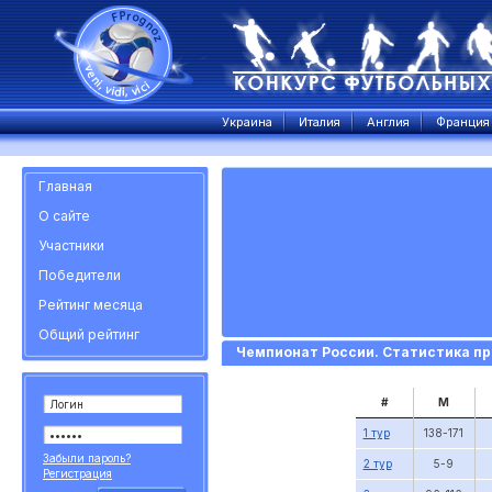
Украина
Италия
Англия
Франция
Главная
О сайте
Участники
Победители
Рейтинг месяца
Общий рейтинг
Чемпионат России. Статистика прогн
#
М
1 тур
138-171
Забыли пароль?
2 тур
5-9
Регистрация