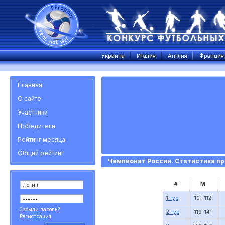
Украина
Италия
Англия
Франция
Главная
О сайте
Участники
Победители
Рейтинг месяца
Общий рейтинг
Чемпионат России. Статистика пр
#
М
1 тур
101-112
Забыли пароль?
2 тур
119-141
Регистрация