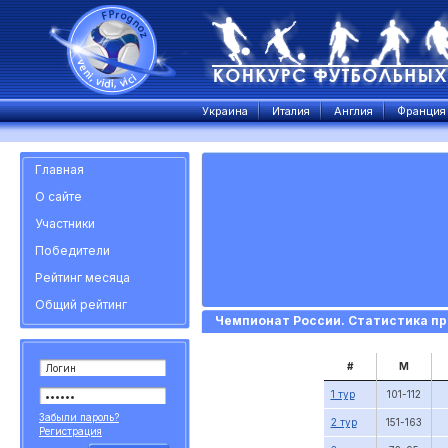
Украина
Италия
Англия
Франция
Главная
О сайте
Участники
Победители
Рейтинг месяца
Общий рейтинг
Чемпионат России. Статистика пр
#
М
1 тур
101-112
Забыли пароль?
2 тур
151-163
Регистрация