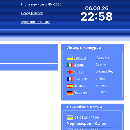
Итоги турниров к ЧМ-2026
06.08.26
22:58
Перед финалом
Аргентина в финале
Лидеры конкурса
Yunivich
Украина
-
DJanton
Италия
-
Lyt_and_Rey
Англия
-
viking
Франция
-
ас_класс
Испания
-
hm2018
Германия
-
Ближайшие матчи
08.08.26 - 13:00
Черноморец - Колос