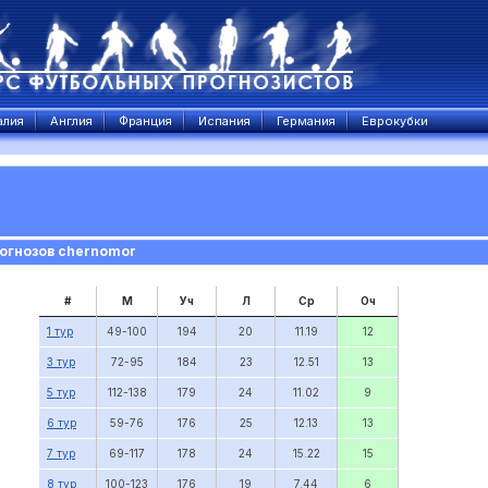
алия
Англия
Франция
Испания
Германия
Еврокубки
огнозов chernomor
#
М
Уч
Л
Ср
Оч
1 тур
49-100
194
20
11.19
12
3 тур
72-95
184
23
12.51
13
5 тур
112-138
179
24
11.02
9
6 тур
59-76
176
25
12.13
13
7 тур
69-117
178
24
15.22
15
8 тур
100-123
176
19
7.44
6