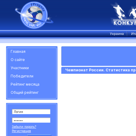
Украина
Ит
Главная
О сайте
Участники
Чемпионат России. Статистика пр
Победители
Рейтинг месяца
Общий рейтинг
Забыли пароль?
Регистрация