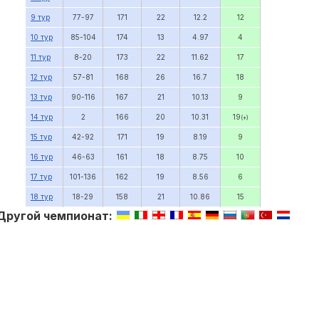
9 тур
77-97
171
22
12.2
12
10 тур
85-104
174
13
4.97
4
11 тур
8-20
173
22
11.62
17
12 тур
57-81
168
26
16.7
18
13 тур
90-116
167
21
10.13
9
14 тур
2
166
20
10.31
19
(+)
15 тур
42-92
171
19
8.19
9
16 тур
46-63
161
18
8.75
10
17 тур
101-136
162
19
8.56
6
18 тур
18-29
158
21
10.86
15
Другой чемпионат: