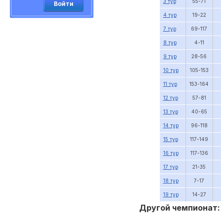
3 тур
55-71
Войти
4 тур
19-22
7 тур
69-117
8 тур
4-11
9 тур
28-56
10 тур
105-153
11 тур
153-164
12 тур
57-81
13 тур
40-65
14 тур
96-118
15 тур
117-149
16 тур
117-136
17 тур
21-35
18 тур
7-17
19 тур
14-27
Другой чемпионат: