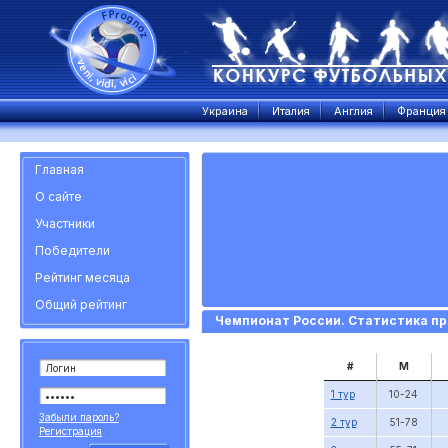
Украина
Италия
Англия
Франция
Главная
О сайте
Участники
Победители
Рейтинг месяца
Общий рейтинг
Чемпионат России. Статистика пр
#
М
1 тур
10-24
Забыли пароль?
2 тур
51-78
Регистрация