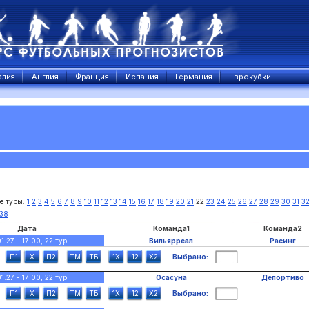
алия
Англия
Франция
Испания
Германия
Еврокубки
е туры:
1
2
3
4
5
6
7
8
9
10
11
12
13
14
15
16
17
18
19
20
21
22
23
24
25
26
27
28
29
30
31
3
38
Дата
Команда1
Команда2
01.27 - 17:00, 22 тур
Вильярреал
Расинг
Выбрано:
01.27 - 17:00, 22 тур
Осасуна
Депортиво
Выбрано: