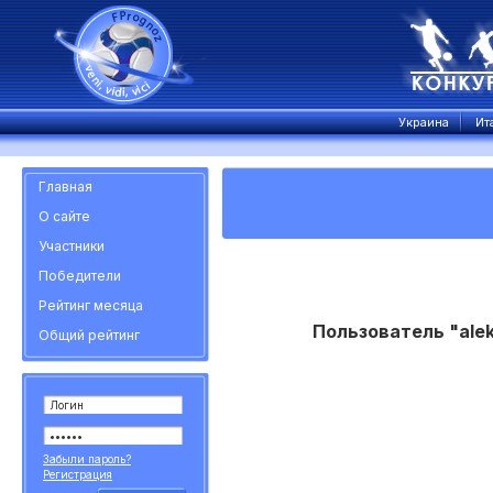
Украина
Ит
Главная
О сайте
Участники
Победители
Рейтинг месяца
Пользователь "ale
Общий рейтинг
Забыли пароль?
Регистрация