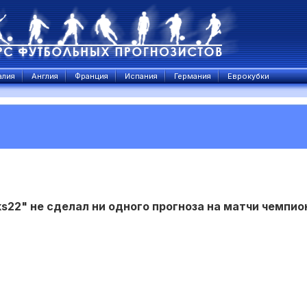
алия
Англия
Франция
Испания
Германия
Еврокубки
ks22" не сделал ни одного прогноза на матчи чемпио