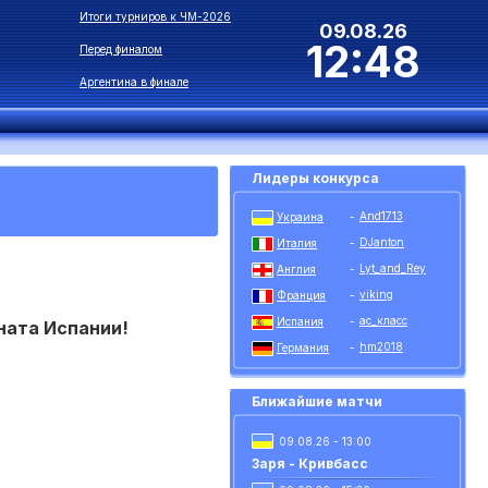
Итоги турниров к ЧМ-2026
09.08.26
12:48
Перед финалом
Аргентина в финале
Лидеры конкурса
And1713
Украина
-
DJanton
Италия
-
Lyt_and_Rey
Англия
-
viking
Франция
-
ас_класс
Испания
-
ната Испании!
hm2018
Германия
-
Ближайшие матчи
09.08.26 - 13:00
Заря - Кривбасс