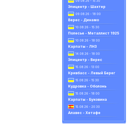
09.08.26 - 15:30
Эпицентр - Шахтер
09.08.26 - 18:00
Верес - Динамо
10.08.26 - 15:30
Полесье - Металлист 1925
10.08.26 - 18:00
Карпаты - ЛНЗ
14.08.26 - 18:00
Эпицентр - Верес
15.08.26 - 13:00
Кривбасс - Левый Берег
15.08.26 - 15:30
Кудровка - Оболонь
15.08.26 - 18:00
Карпаты - Буковина
15.08.26 - 20:30
Алавес - Хетафе