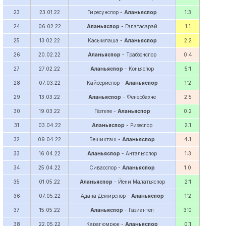
23
23.01.22
Гиресунспор -
Аланьяспор
1:3
24
06.02.22
Аланьяспор
- Галатасарай
1:1
25
13.02.22
Касымпаша -
Аланьяспор
2:2
26
20.02.22
Аланьяспор
- Трабзонспор
0:4
27
27.02.22
Аланьяспор
- Коньяспор
5:1
28
07.03.22
Кайсериспор -
Аланьяспор
1:2
29
13.03.22
Аланьяспор
- Фенербахче
2:5
30
19.03.22
Гёзтепе -
Аланьяспор
0:2
31
03.04.22
Аланьяспор
- Ризеспор
2:1
32
09.04.22
Бешикташ -
Аланьяспор
4:1
33
16.04.22
Аланьяспор
- Антальяспор
1:3
34
25.04.22
Сивасспор -
Аланьяспор
1:0
35
01.05.22
Аланьяспор
- Йени Малатьяспор
2:1
36
07.05.22
Адана Демирспор -
Аланьяспор
1:2
37
15.05.22
Аланьяспор
- Газиантеп
3:0
38
22.05.22
Карагюмрюк -
Аланьяспор
0:1