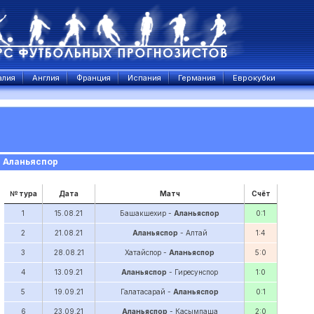
алия
Англия
Франция
Испания
Германия
Еврокубки
я Аланьяспор
№ тура
Дата
Матч
Счёт
1
15.08.21
Башакшехир -
Аланьяспор
0:1
2
21.08.21
Аланьяспор
- Алтай
1:4
3
28.08.21
Хатайспор -
Аланьяспор
5:0
4
13.09.21
Аланьяспор
- Гиресунспор
1:0
5
19.09.21
Галатасарай -
Аланьяспор
0:1
6
23.09.21
Аланьяспор
- Касымпаша
2:0