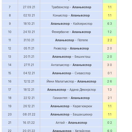
7
27.09.21
Трабзонспор -
Аланьяспор
1:1
8
02.10.21
Коньяспор -
Аланьяспор
1:1
9
18.10.21
Аланьяспор
- Кайсериспор
6:3
10
24.10.21
Фенербахче -
Аланьяспор
1:2
11
31.10.21
Аланьяспор
- Гёзтепе
2:2
12
05.11.21
Ризеспор -
Аланьяспор
2:0
13
20.11.21
Аланьяспор
- Бешикташ
2:0
14
27.11.21
Антальяспор -
Аланьяспор
3:0
15
04.12.21
Аланьяспор
- Сивасспор
0:1
16
12.12.21
Йени Малатьяспор -
Аланьяспор
2:6
17
18.12.21
Аланьяспор
- Адана Демирспор
1:3
18
22.12.21
Газиантеп -
Аланьяспор
2:1
19
26.12.21
Аланьяспор
- Карагюмрюк
1:1
20
08.01.22
Аланьяспор
- Башакшехир
1:1
21
16.01.22
Алтай -
Аланьяспор
0:2
22
20.01.22
Аланьяспор
- Хатайспор
6:0