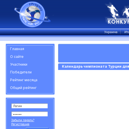
Украина
Ит
Главная
О сайте
Участники
Календарь чемпионата Турции дл
Победители
Рейтинг месяца
Общий рейтинг
Забыли пароль?
Регистрация