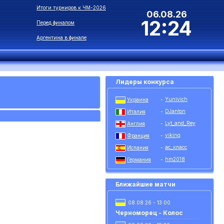
Итоги турниров к ЧМ-2026
06.08.26
12:24
Перед финалом
Аргентина в финале
Лидеры конкурса
Yunivich
Украина
-
DJanton
Италия
-
Lyt_and_Rey
Англия
-
viking
Франция
-
ас_класс
Испания
-
hm2018
Германия
-
Ближайшие матчи
08.08.26 - 13:00
Черноморец - Колос