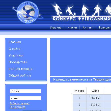
Украина
Италия
Англия
Франция
Главная
О сайте
Участники
Победители
Рейтинг месяца
Общий рейтинг
Календарь чемпионата Турции дл
№ тура
Дата
1
14.08.21
Забыли пароль?
2
21.08.21
Регистрация