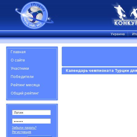
Украина
Ит
Главная
О сайте
Участники
Календарь чемпионата Турции для
Победители
Рейтинг месяца
Общий рейтинг
Забыли пароль?
Регистрация