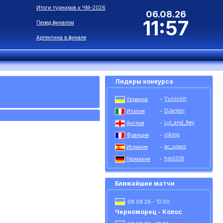
Итоги турниров к ЧМ-2026
06.08.26
11:57
Перед финалом
Аргентина в финале
Лидеры конкурса
Yunivich
Украина
-
DJanton
Италия
-
Lyt_and_Rey
Англия
-
viking
Франция
-
ас_класс
Испания
-
hm2018
Германия
-
Ближайшие матчи
08.08.26 - 13:00
Черноморец - Колос