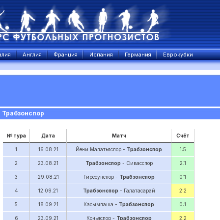
алия
Англия
Франция
Испания
Германия
Еврокубки
 Трабзонспор
№ тура
Дата
Матч
Счёт
1
16.08.21
Йени Малатьяспор -
Трабзонспор
1:5
2
23.08.21
Трабзонспор
- Сивасспор
2:1
3
29.08.21
Гиресунспор -
Трабзонспор
0:1
4
12.09.21
Трабзонспор
- Галатасарай
2:2
5
18.09.21
Касымпаша -
Трабзонспор
0:1
6
23.09.21
Коньяспор -
Трабзонспор
2:2