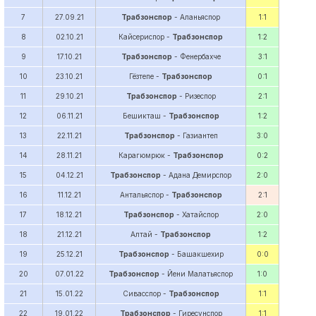
7
27.09.21
Трабзонспор
- Аланьяспор
1:1
8
02.10.21
Кайсериспор -
Трабзонспор
1:2
9
17.10.21
Трабзонспор
- Фенербахче
3:1
10
23.10.21
Гёзтепе -
Трабзонспор
0:1
11
29.10.21
Трабзонспор
- Ризеспор
2:1
12
06.11.21
Бешикташ -
Трабзонспор
1:2
13
22.11.21
Трабзонспор
- Газиантеп
3:0
14
28.11.21
Карагюмрюк -
Трабзонспор
0:2
15
04.12.21
Трабзонспор
- Адана Демирспор
2:0
16
11.12.21
Антальяспор -
Трабзонспор
2:1
17
18.12.21
Трабзонспор
- Хатайспор
2:0
18
21.12.21
Алтай -
Трабзонспор
1:2
19
25.12.21
Трабзонспор
- Башакшехир
0:0
20
07.01.22
Трабзонспор
- Йени Малатьяспор
1:0
21
15.01.22
Сивасспор -
Трабзонспор
1:1
22
19.01.22
Трабзонспор
- Гиресунспор
1:1