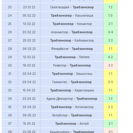
23
23.01.22
Галатасарай -
Трабзонспор
1:2
24
05.02.22
Трабзонспор
- Касымпаша
1:0
25
13.02.22
Трабзонспор
- Коньяспор
2:1
26
20.02.22
Аланьяспор -
Трабзонспор
0:4
27
25.02.22
Трабзонспор
- Кайсериспор
3:2
28
06.03.22
Фенербахче -
Трабзонспор
1:1
29
12.03.22
Трабзонспор
- Гёзтепе
4:2
30
18.03.22
Ризеспор -
Трабзонспор
3:2
31
03.04.22
Трабзонспор
- Бешикташ
1:1
32
09.04.22
Газиантеп -
Трабзонспор
0:0
33
15.04.22
Трабзонспор
- Карагюмрюк
1:1
34
23.04.22
Адана Демирспор -
Трабзонспор
1:3
35
30.04.22
Трабзонспор
- Антальяспор
2:2
36
06.05.22
Хатайспор -
Трабзонспор
1:1
37
15.05.22
Трабзонспор
- Алтай
2:1
38
22.05.22
Башакшехир -
Трабзонспор
3:1