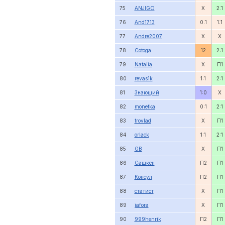
75
ANJIGO
X
2:1
76
And1713
0:1
1:1
77
Andre2007
X
X
78
Cotoga
12
2:1
79
Natalia
X
П1
80
revas1k
1:1
2:1
81
Знающий
1:0
X
82
monetka
0:1
2:1
83
trovlad
X
П1
84
orlack
1:1
2:1
85
GB
X
П1
86
Сашкен
П2
П1
87
Консул
П2
П1
88
статист
X
П1
89
jafora
X
П1
90
999henrik
П2
П1