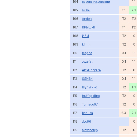
104
парень из деревни
1:1
105
антон
1:1
2:1
106
Anders
П2
П2
107
КРЫШИН
1:1
1:2
108
ИВИ
П2
X
109
klim
П2
X
110
magna
0:1
1:1
111
Jozefat
0:1
1:1
112
AlexDnepr74
П2
X
113
SSN64
0:1
1:1
114
Шульгино
П2
П1
115
truffagldino
П2
X
116
Tornado07
П2
X
117
bonusa
2:3
2:1
118
doc66
X
119
alexcherep
П2
X