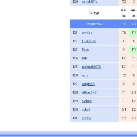
120
sanek87ja
П2
X
ds-
an-
12 тур
ha
at
Результаты
1-0
1-0
121
arvitas
ТБ
П1
122
FIFA2020
X
X
123
Гавр
X
П1
124
RiK
1:2
1:1
125
pechnik1970
1:2
1:1
126
azis
П2
X
127
sergio86
X
X
128
ultras676
1:1
2:3
129
olchuc
1:1
1:2
130
cska5
0:1
1:2
131
vitlavr
2:2
2:2