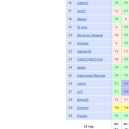
16
OtetsVV
П1
П1
17
Igor57
1:2
2:1
18
Марик
П1
X
19
15 рота
X
П1
20
Мичиган Харьков
П2
П1
21
klimkap
X
П1
22
Gekson36
1:2
1:2
23
ПАВЛОДАРОЧКА
П2
П1
24
dadas
П1
П1
25
Красников Максим
П1
П1
26
viking
2:1
1:0
27
JUT
2:1
1:0
28
Batya35
1:2
1:1
29
Dinamit
TM
TM
30
Pipilats
П1
П1
ds-
an-
12 тур