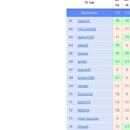
12 тур
ha
at
Результаты
1-0
1-0
61
Гарик75
П1
П1
62
YEVLAX1965
1:1
1:1
63
Vadim4343
1:1
П1
64
aleks22
П1
X
65
Goracio
П1
П1
66
algl66
2:1
2:1
67
dracon87
X
X
68
Andrey1985
2:1
X
69
nevdah
1:2
1:1
70
Evlax2002
П2
X
71
Alex1976
1:3
1:1
72
MEREFA
П2
1:2
73
rubin kazzzan
X
X
74
SilozkA
1:1
2:1