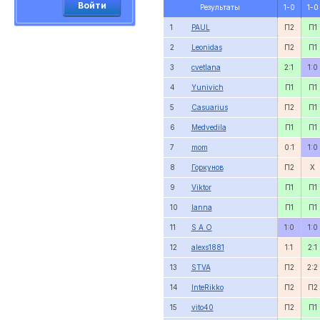
Войти
Результаты
1-0
1-0
1
PAUL
П2
П1
2
Leonidas
П2
П1
3
cvetlana
2:1
1:0
4
Yunivich
П1
П1
5
Casuarius
П2
П1
6
Medvedila
П1
П1
7
mom
0:1
1:0
8
Горкунов
П2
X
9
Viktor
П1
П1
10
lanna
П1
П1
11
S A O
1:0
1:0
12
alexs1881
1:1
2:1
13
STVA
П2
2:2
14
InteRikko
П2
П2
15
vito40
П2
П1