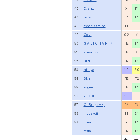
46
DJanton
X
П1
47
papa
0:1
П1
48
expert KamPod
1:1
1:1
49
Сова
0:2
X
50
G A L I C H A N I N
П2
П1
51
slavamvs
П2
X
52
BIRD
П2
П1
53
nikilya
1:0
2:0
54
Skier
П2
П2
55
Evgen
П2
П1
56
2LOOP
1:0
1:1
57
Ст Владимир
12
1X
58
mudakoff
1:1
2:1
59
Havr
X
П1
60
festa
П2
П1
ds-
an-