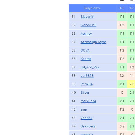
ha
at
Результаты
1-0
1-0
31
Slavynin
П1
П1
32
ivanovuc8
П2
П1
33
kosinov
П1
П1
34
Александр Тарас
П1
П1
35
SOVA
П2
П1
36
Konrad
П2
П1
37
Lyt_and_Rey
П1
П2
38
zul6878
1:2
1:1
39
Pricol84
2:1
2:0
40
Silver
X
2:1
41
markun74
2:1
2:1
42
smp
П2
X
43
Zenit84
2:1
2:1
44
Выскочка
0:2
2:1
45
masterik
П2
X