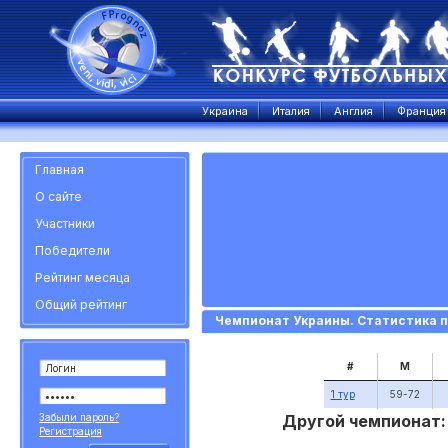
Украина
Италия
Англия
Франция
Главная
О сайте
Участники
Победители
Рейтинг месяца
Общий рейтинг
Чемпионат Украины. Статистика п
#
М
1 тур
59-72
Забыли пароль?
Другой чемпионат:
Регистрация