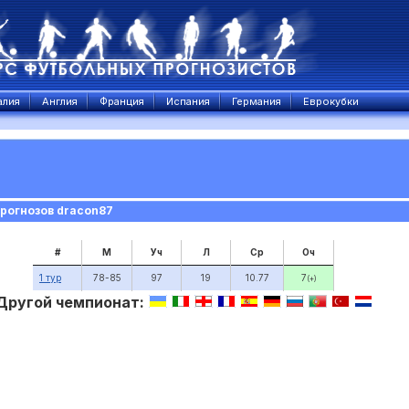
алия
Англия
Франция
Испания
Германия
Еврокубки
рогнозов dracon87
#
М
Уч
Л
Ср
Оч
1 тур
78-85
97
19
10.77
7
(+)
Другой чемпионат: