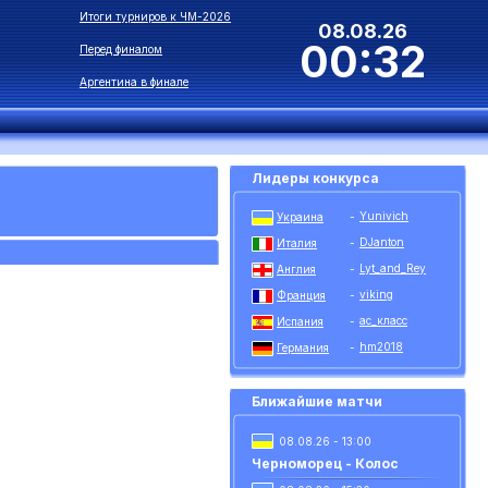
Итоги турниров к ЧМ-2026
08.08.26
00:32
Перед финалом
Аргентина в финале
Лидеры конкурса
Yunivich
Украина
-
DJanton
Италия
-
Lyt_and_Rey
Англия
-
viking
Франция
-
ас_класс
Испания
-
hm2018
Германия
-
Ближайшие матчи
08.08.26 - 13:00
Черноморец - Колос