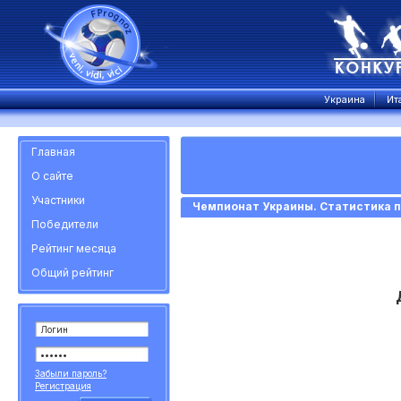
Украина
Ит
Главная
О сайте
Участники
Чемпионат Украины. Статистика п
Победители
Рейтинг месяца
Общий рейтинг
Забыли пароль?
Регистрация