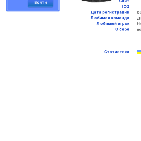
Сайт:
Войти
ICQ:
Дата регистрации:
06
Любимая команда:
Д
Любимый игрок:
Н
О себе:
н
Статистика: