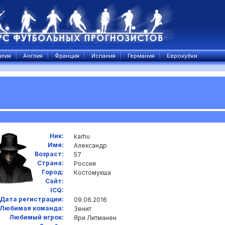
алия
Англия
Франция
Испания
Германия
Еврокубки
Ник:
karhu
Имя:
Александр
Возраст:
57
Страна:
Россия
Город:
Костомукша
Сайт:
ICQ:
Дата регистрации:
09.06.2016
Любимая команда:
Зенит
Любимый игрок:
Яри Литманен