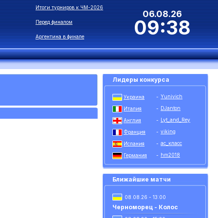
Итоги турниров к ЧМ-2026
06.08.26
09:38
Перед финалом
Аргентина в финале
Лидеры конкурса
Yunivich
Украина
-
DJanton
Италия
-
Lyt_and_Rey
Англия
-
viking
Франция
-
ас_класс
Испания
-
hm2018
Германия
-
Ближайшие матчи
08.08.26 - 13:00
Черноморец - Колос