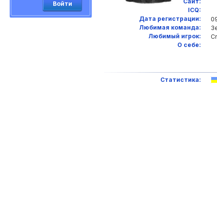
Сайт:
Войти
ICQ:
Дата регистрации:
09
Любимая команда:
З
Любимый игрок:
Cr
О себе:
Статистика: