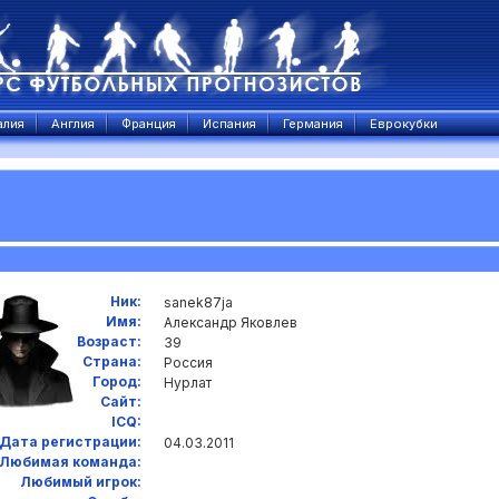
алия
Англия
Франция
Испания
Германия
Еврокубки
Ник:
sanek87ja
Имя:
Александр Яковлев
Возраст:
39
Страна:
Россия
Город:
Нурлат
Сайт:
ICQ:
Дата регистрации:
04.03.2011
Любимая команда:
Любимый игрок: