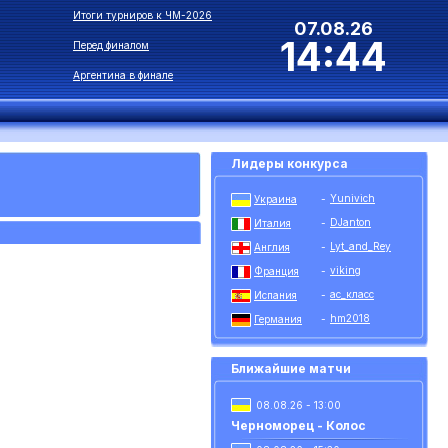
Итоги турниров к ЧМ-2026
07.08.26
14:44
Перед финалом
Аргентина в финале
Лидеры конкурса
Yunivich
Украина
-
DJanton
Италия
-
Lyt_and_Rey
Англия
-
viking
Франция
-
ас_класс
Испания
-
hm2018
Германия
-
Ближайшие матчи
08.08.26 - 13:00
Черноморец - Колос