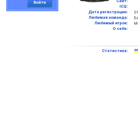
Сайт:
Войти
ICQ:
Дата регистрации:
01
Любимая команда:
Б
Любимый игрок:
М
О себе:
Статистика: