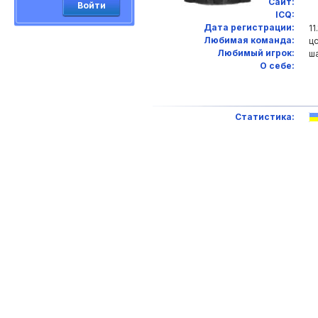
Сайт:
Войти
ICQ:
Дата регистрации:
11
Любимая команда:
цс
Любимый игрок:
ш
О себе:
Статистика: